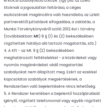
erkölcsi szabályokba ütközik. (így pld. az üzleti
titoknak a jogosulatlan feltárása, a céges
eszközöknek magáncélra való használata, az üzleti
partnerektől juttatások elfogadása, a zaklatás, a
Munka Törvénykönyvéről szóló 2012 évi I. törvény
(továbbiakban:
Mt
) 8 § (1) és (2) bekezdésében
rögzítettek hatálya alá tartozó magatartás, stb.)
A Kft - az Mt. 9 § (2) bekezdésében
meghatározott feltételekkel - a közérdeket vagy
nyomós magánérdeket védő magatartási
szabályokat nem állapított meg. Ezért az ezekkel
kapcsolatos szabályok megsértésének, a
Rendszerben való bejelentésére nincs lehetőség.
A Rendszer keretében a bejelentő hozzájárulását
igénylő, rögzített telefonvonal vagy egyéb rögzített