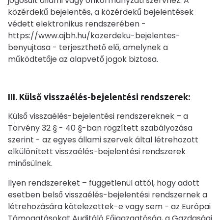
jogosult állami vagy önkormányzati szervhez. A
közérdekű bejelentés, a közérdekű bejelentések
védett elektronikus rendszerében -
https://www.ajbh.hu/kozerdeku-bejelentes-
benyujtasa - terjeszthető elő, amelynek a
működtetője az alapvető jogok biztosa.
III. Külső visszaélés-bejelentési rendszerek:
Külső visszaélés-bejelentési rendszereknek – a
Törvény 32 § - 40 §-ban rögzített szabályozása
szerint - az egyes állami szervek által létrehozott
elkülönített visszaélés-bejelentési rendszerek
minősülnek.
Ilyen rendszereket – függetlenül attól, hogy adott
esetben belső visszaélés-bejelentési rendszernek a
létrehozására kötelezettek-e vagy sem - az Európai
Támogatásokat Auditáló Főigazgatóság, a Gazdasági