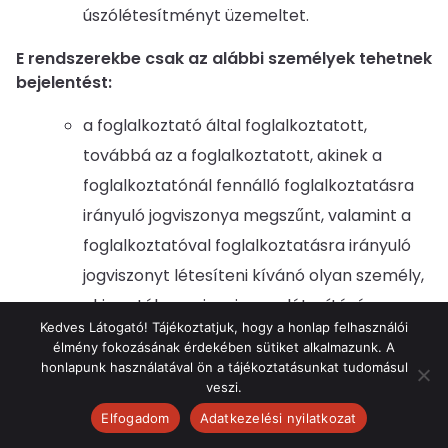
úszólétesítményt üzemeltet.
E rendszerekbe csak az alábbi személyek tehetnek
bejelentést:
a foglalkoztató által foglalkoztatott,
továbbá az a foglalkoztatott, akinek a
foglalkoztatónál fennálló foglalkoztatásra
irányuló jogviszonya megszűnt, valamint a
foglalkoztatóval foglalkoztatásra irányuló
jogviszonyt létesíteni kívánó olyan személy,
aki esetében e jogviszony létesítésére
Kedves Látogató! Tájékoztatjuk, hogy a honlap felhasználói
vonatkozó eljárás megkezdődött,
élmény fokozásának érdekében sütiket alkalmazunk. A
honlapunk használatával ön a tájékoztatásunkat tudomásul
valamint
veszi.
Elfogadom
Adatkezelési nyilatkozat
a) az egyéni vállalkozó, az egyéni