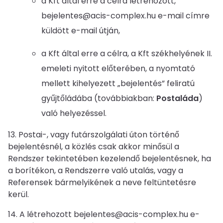
a Kft által erre a célra létrehozott,
bejelentes@acis-complex.hu e-mail címre
küldött e-mail útján,
a Kft által erre a célra, a Kft székhelyének II.
emeleti nyitott előterében, a nyomtató
mellett kihelyezett „bejelentés” feliratú
gyűjtőládába (továbbiakban:
Postaláda
)
való helyezéssel.
13. Postai-, vagy futárszolgálati úton történő
bejelentésnél, a közlés csak akkor minősül a
Rendszer tekintetében kezelendő bejelentésnek, ha
a borítékon, a Rendszerre való utalás, vagy a
Referensek bármelyikének a neve feltüntetésre
kerül.
14. A létrehozott bejelentes@acis-complex.hu e-