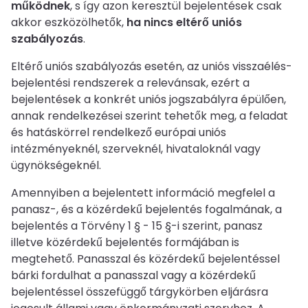
működnek
, s így azon keresztül bejelentések csak
akkor eszközölhetők,
ha nincs eltérő uniós
szabályozás
.
Eltérő uniós szabályozás esetén, az uniós visszaélés-
bejelentési rendszerek a relevánsak, ezért a
bejelentések a konkrét uniós jogszabályra épülően,
annak rendelkezései szerint tehetők meg, a feladat
és hatáskörrel rendelkező európai uniós
intézményeknél, szerveknél, hivataloknál vagy
ügynökségeknél.
Amennyiben a bejelentett információ megfelel a
panasz-, és a közérdekű bejelentés fogalmának, a
bejelentés a Törvény 1 § - 15 §-i szerint, panasz
illetve közérdekű bejelentés formájában is
megtehető. Panasszal és közérdekű bejelentéssel
bárki fordulhat a panasszal vagy a közérdekű
bejelentéssel összefüggő tárgykörben eljárásra