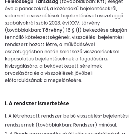
Felelősségű Társaság
(továbbiakban:
Kft
) eleget
éve a panaszokról, a közérdekű bejelentésekről,
valamint a visszaélések bejelentésével összefüggő
szabályokról szóló 2023. évi XXV. törvény
(továbbiakban:
Törvény
) 18 § (1) bekezdése alapján
fennálló kötelezettségének, visszaélés-bejelentési
rendszert hozott létre, a működésével
összefüggésben netán keletkező visszaélésekkel
kapcsolatos bejelentéseknek a fogadására,
kivizsgálására, a bekövetkezett sérelmek
orvoslására és a visszaélések jövőbeli
előfordulásának a megelőzésére.
I. A rendszer ismertetése
A létrehozott rendszer belső visszaélés-bejelentési
rendszernek (továbbiakban: Rendszer) minősül.
A Rendszerre vonatkozó általános szabályokat, a