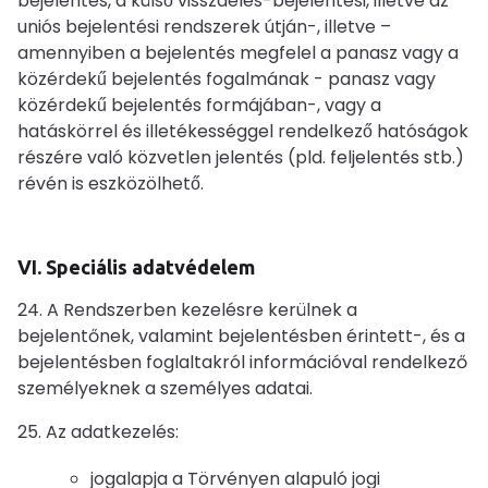
bejelentés, a külső visszaélés-bejelentési, illetve az
uniós bejelentési rendszerek útján-, illetve –
amennyiben a bejelentés megfelel a panasz vagy a
közérdekű bejelentés fogalmának - panasz vagy
közérdekű bejelentés formájában-, vagy a
hatáskörrel és illetékességgel rendelkező hatóságok
részére való közvetlen jelentés (pld. feljelentés stb.)
révén is eszközölhető.
VI. Speciális adatvédelem
24. A Rendszerben kezelésre kerülnek a
bejelentőnek, valamint bejelentésben érintett-, és a
bejelentésben foglaltakról információval rendelkező
személyeknek a személyes adatai.
25. Az adatkezelés:
jogalapja a Törvényen alapuló jogi