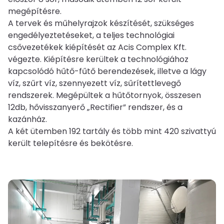
megépítésre.
A tervek és műhelyrajzok készítését, szükséges
engedélyeztetéseket, a teljes technológiai
csővezetékek kiépítését az Acis Complex Kft.
végezte. Kiépítésre kerültek a technológiához
kapcsolódó hűtő-fűtő berendezések, illetve a lágy
víz, szűrt víz, szennyezett víz, sűrítettlevegő
rendszerek. Megépültek a hűtőtornyok, összesen
12db, hővisszanyerő „Rectifier” rendszer, és a
kazánház.
A két ütemben 192 tartály és több mint 420 szivattyú
került telepítésre és bekötésre.