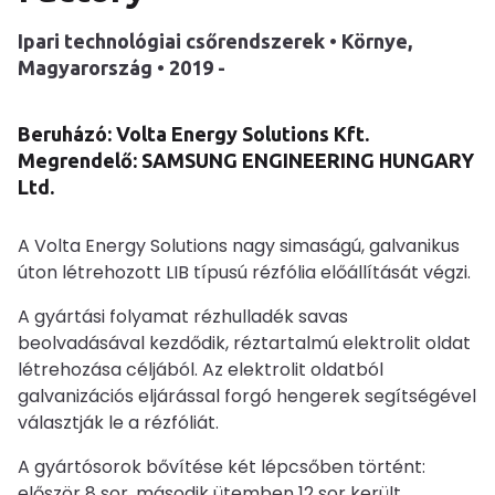
Ipari technológiai csőrendszerek • Környe,
Magyarország • 2019 -
Beruházó: Volta Energy Solutions Kft.
Megrendelő: SAMSUNG ENGINEERING HUNGARY
Ltd.
A Volta Energy Solutions nagy simaságú, galvanikus
úton létrehozott LIB típusú rézfólia előállítását végzi.
A gyártási folyamat rézhulladék savas
beolvadásával kezdődik, réztartalmú elektrolit oldat
létrehozása céljából. Az elektrolit oldatból
galvanizációs eljárással forgó hengerek segítségével
választják le a rézfóliát.
A gyártósorok bővítése két lépcsőben történt:
először 8 sor, második ütemben 12 sor került